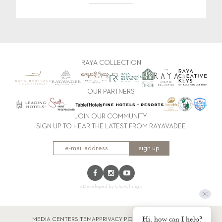
RAYA COLLECTION
OUR PARTNERS
JOIN OUR COMMUNITY
SIGN UP TO HEAR THE LATEST FROM RAYAVADEE
sign up
:: Developed by Cha-Ching ::
Hi, how can I help?
MEDIA CENTER
SITEMAP
PRIVACY POLICY
หมายเหตุโรงแรม