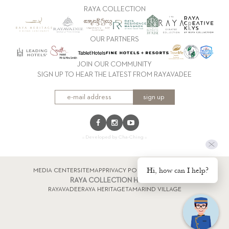
RAYA COLLECTION
OUR PARTNERS
JOIN OUR COMMUNITY
SIGN UP TO HEAR THE LATEST FROM RAYAVADEE
sign up
:: Developed by Cha-Ching ::
Hi, how can I help?
MEDIA CENTER
SITEMAP
PRIVACY POLICY
หมายเหตุโรงแรม
RAYA COLLECTION HOTELS
RAYAVADEE
RAYA HERITAGE
TAMARIND VILLAGE