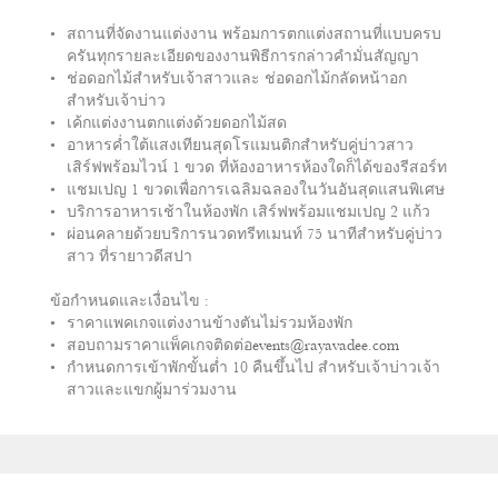
สถานที่จัดงานแต่งงาน พร้อมการตกแต่งสถานที่แบบครบ
ครันทุกรายละเอียดของงานพิธีการกล่าวคำมั่นสัญญา
ช่อดอกไม้สำหรับเจ้าสาวและ ช่อดอกไม้กลัดหน้าอก
สำหรับเจ้าบ่าว
เค้กแต่งงานตกแต่งด้วยดอกไม้สด
อาหารค่ำใต้แสงเทียนสุดโรแมนติกสำหรับคู่บ่าวสาว
เสิร์ฟพร้อมไวน์ 1 ขวด ที่ห้องอาหารห้องใดก็ได้ของรีสอร์ท
แชมเปญ 1 ขวดเพื่อการเฉลิมฉลองในวันอันสุดแสนพิเศษ
บริการอาหารเช้าในห้องพัก เสิร์ฟพร้อมแชมเปญ 2 แก้ว
ผ่อนคลายด้วยบริการนวดทรีทเมนท์ 75 นาทีสำหรับคู่บ่าว
สาว ที่รายาวดีสปา
ข้อกำหนดและเงื่อนไข :
ราคาแพคเกจแต่งงานข้างตันไม่รวมห้องพัก
สอบถามราคาแพ็คเกจติดต่อ
events@rayavadee.com
กำหนดการเข้าพักขั้นต่ำ 10 คืนขึ้นไป สำหรับเจ้าบ่าวเจ้า
สาวและแขกผู้มาร่วมงาน